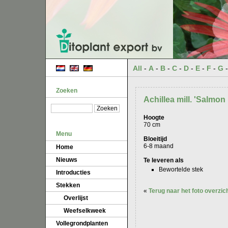
All
-
A
-
B
-
C
-
D
-
E
-
F
-
G
Zoeken
Achillea mill. 'Salmon
Hoogte
70 cm
Menu
Bloeitijd
6-8 maand
Home
Nieuws
Te leveren als
Bewortelde stek
Introducties
Stekken
«
Terug naar het foto overzic
Overlijst
Weefselkweek
Vollegrondplanten